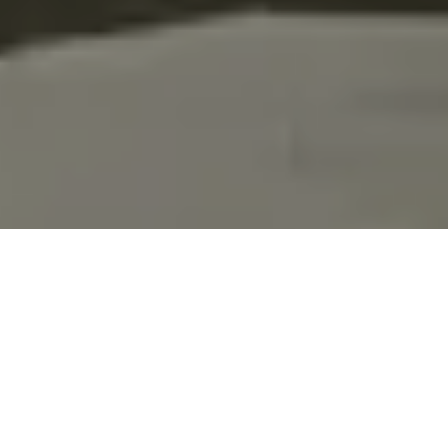
Lassen Sie sich verblüffen
Der simple DNA-Test wird Ihren einzigartigen