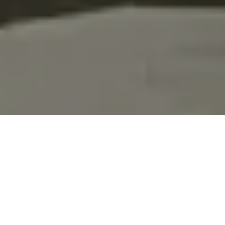
Lassen Sie sich verblüffen
Der simple DNA-Test wird Ihren einzigartigen