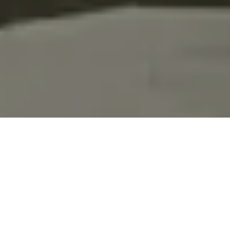
Lassen Sie sich verblüffen
Der simple DNA-Test wird Ihren einzigartigen