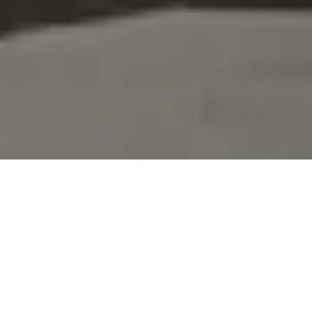
Lassen Sie sich verblüffen
Der simple DNA-Test wird Ihren einzigartigen