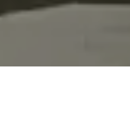
Lassen Sie sich verblüffen
Der simple DNA-Test wird Ihren einzigartigen