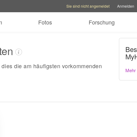
Kontooptionen
Hilfeoptionen
Familienseite w
Sie sind nicht angemeldet
Anmelden
m
Fotos
Forschung
ten
Bes
MyH
dies die am häufigsten vorkommenden
Mehr 