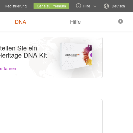
echseln
Aktuelle Familienseite
Sprache wechseln
Registrierung
Gehe zu Premium
Hilfe
Deutsch
DNA
Hilfe
tellen Sie ein
eritage DNA Kit
erfahren