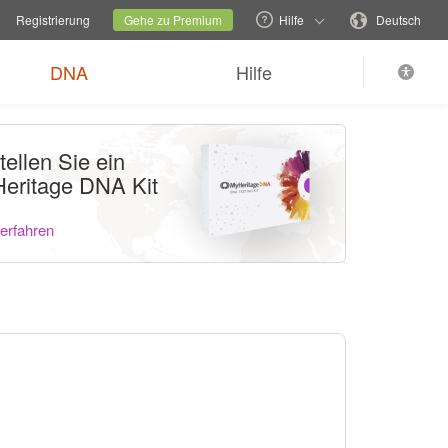
echseln
Aktuelle Familienseite
Sprache wechseln
Registrierung
Gehe zu Premium
Hilfe
Deutsch
DNA
Hilfe
tellen Sie ein
eritage DNA Kit
erfahren