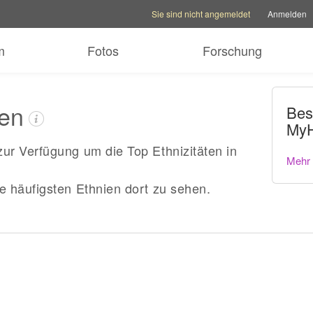
Kontooptionen
Hilfeoptionen
Familienseite w
Sie sind nicht angemeldet
Anmelden
m
Fotos
Forschung
ten
Bes
MyH
ur Verfügung um die Top Ethnizitäten in
Mehr 
ie häufigsten Ethnien dort zu sehen.