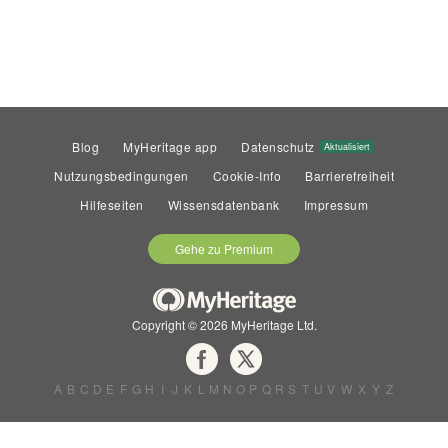
Blog
MyHeritage app
Datenschutz
Aktualisiert
Nutzungsbedingungen
Cookie-Info
Barrierefreiheit
Hilfeseiten
Wissensdatenbank
Impressum
Gehe zu Premium
Copyright © 2026 MyHeritage Ltd.
A
B
C
D
E
F
G
H
I
J
K
L
M
N
O
P
Q
R
S
T
U
V
W
X
Y
Z