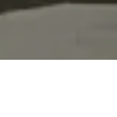
Lassen Sie sich verblüffen
Der simple DNA-Test wird Ihren einzigartigen