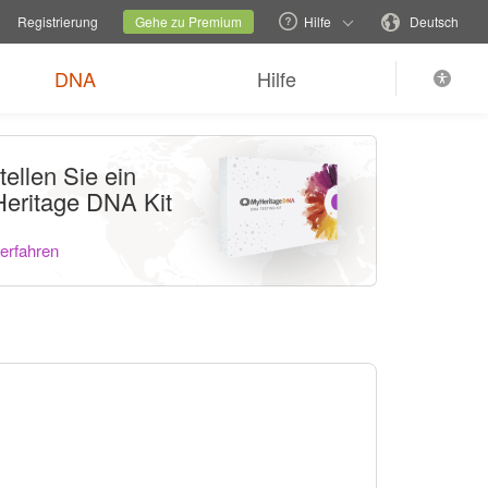
echseln
Aktuelle Familienseite
Sprache wechseln
Registrierung
Gehe zu Premium
Hilfe
Deutsch
DNA
Hilfe
tellen Sie ein
eritage DNA Kit
erfahren