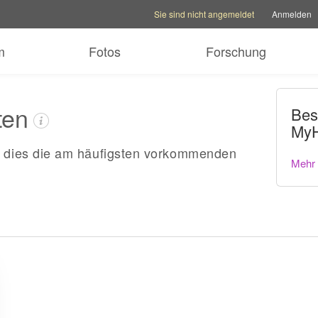
Kontooptionen
Hilfeoptionen
Familienseite w
Sie sind nicht angemeldet
Anmelden
m
Fotos
Forschung
ten
Bes
MyH
dies die am häufigsten vorkommenden
Mehr 