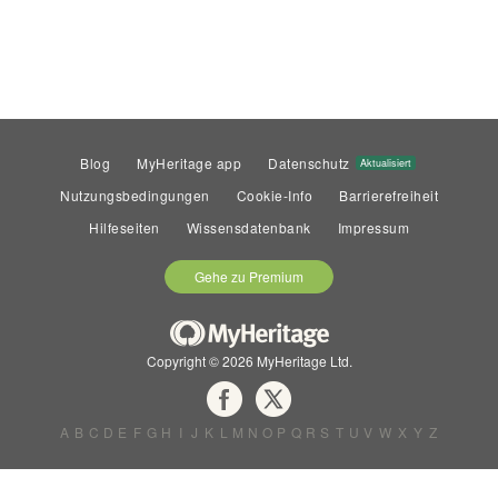
Blog
MyHeritage app
Datenschutz
Aktualisiert
Nutzungsbedingungen
Cookie-Info
Barrierefreiheit
Hilfeseiten
Wissensdatenbank
Impressum
Gehe zu Premium
Copyright © 2026 MyHeritage Ltd.
A
B
C
D
E
F
G
H
I
J
K
L
M
N
O
P
Q
R
S
T
U
V
W
X
Y
Z