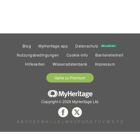
Blog
MyHeritage app
Datenschutz
Aktualisiert
Nutzungsbedingungen
Cookie-Info
Barrierefreiheit
Hilfeseiten
Wissensdatenbank
Impressum
Gehe zu Premium
Copyright © 2026 MyHeritage Ltd.
A
B
C
D
E
F
G
H
I
J
K
L
M
N
O
P
Q
R
S
T
U
V
W
X
Y
Z