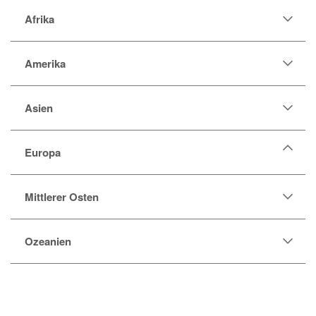
Afrika
Amerika
Asien
Europa
Aschkenasischer Jude
Mittlerer Osten
Balkanbewohner
Balte
Ozeanien
Engländer
Finne
Griechisch und Süditalienisch
Iberer