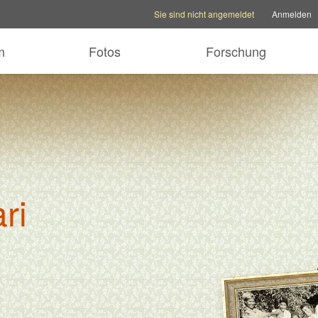
Kontooptionen
Hilfeoptionen
Familienseite w
Sie sind nicht angemeldet
Anmelden
m
Fotos
Forschung
ri