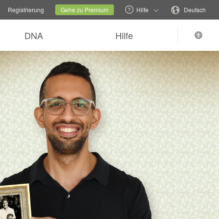
echseln
Aktuelle Familienseite
Sprache wechseln
Registrierung
Gehe zu Premium
Hilfe
Deutsch
DNA
Hilfe